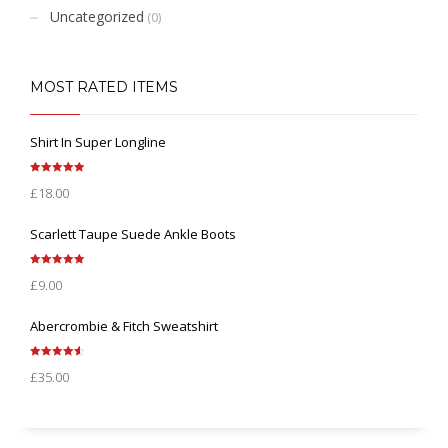
Uncategorized
(0)
MOST RATED ITEMS
Shirt In Super Longline
Rated
5.00
£
18.00
out of 5
Scarlett Taupe Suede Ankle Boots
Rated
5.00
£
9.00
out of 5
Abercrombie & Fitch Sweatshirt
Rated
4.67
£
35.00
out of 5