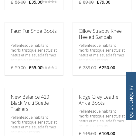
£
55.00
£
35.00
£
89.00
£
79.00
feugiat vitae, ultricies eget,
feugiat vitae, ultricies eget,
Rated
tempor sit amet, ante.
tempor sit amet, ante.
4.50
out of 5
Donec eu libero sit amet
Donec eu libero sit amet
quam egestas semper.
quam egestas semper.
Aenean ultricies mi vitae
Aenean ultricies mi vitae
est. Mauris placerat
est. Mauris placerat
Faux Fur Shoe Boots
Gillow Strappy Knee
eleifend leo.
eleifend leo.
Heeled Sandals
Pellentesque habitant
Pellentesque habitant
morbi tristique senectus et
morbi tristique senectus et
netus et malesuada fames
netus et malesuada fames
ac turpis egestas.
ac turpis egestas.
Vestibulum tortor quam,
Vestibulum tortor quam,
£
59.00
£
55.00
£
289.00
£
250.00
feugiat vitae, ultricies eget,
feugiat vitae, ultricies eget,
Rated
tempor sit amet, ante.
tempor sit amet, ante.
4.00
out of 5
Donec eu libero sit amet
Donec eu libero sit amet
quam egestas semper.
quam egestas semper.
QUICK ENQUIRY
Aenean ultricies mi vitae
Aenean ultricies mi vitae
est. Mauris placerat
est. Mauris placerat
New Balance 420
Ridge Grey Leather
eleifend leo.
eleifend leo.
Black Multi Suede
Ankle Boots
Trainers
Pellentesque habitant
morbi tristique senectus et
Pellentesque habitant
netus et malesuada fames
morbi tristique senectus et
ac turpis egestas.
netus et malesuada fames
Vestibulum tortor quam,
ac turpis egestas.
£
119.00
£
109.00
feugiat vitae, ultricies eget,