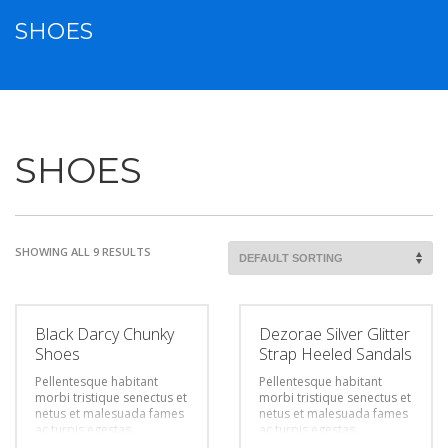
SHOES
SHOES
SHOWING ALL 9 RESULTS
Black Darcy Chunky
Dezorae Silver Glitter
Shoes
Strap Heeled Sandals
Pellentesque habitant
Pellentesque habitant
morbi tristique senectus et
morbi tristique senectus et
netus et malesuada fames
netus et malesuada fames
ac turpis egestas.
ac turpis egestas.
Vestibulum tortor quam,
Vestibulum tortor quam,