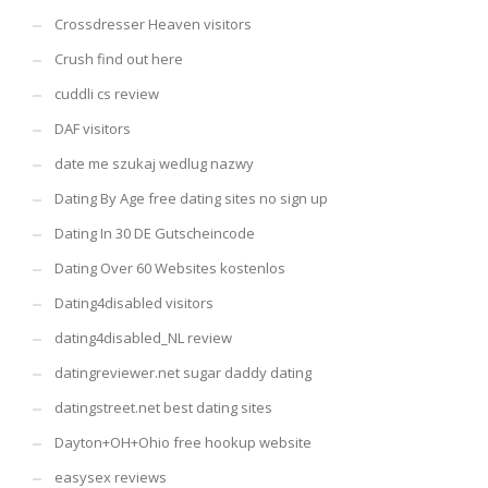
Crossdresser Heaven visitors
Crush find out here
cuddli cs review
DAF visitors
date me szukaj wedlug nazwy
Dating By Age free dating sites no sign up
Dating In 30 DE Gutscheincode
Dating Over 60 Websites kostenlos
Dating4disabled visitors
dating4disabled_NL review
datingreviewer.net sugar daddy dating
datingstreet.net best dating sites
Dayton+OH+Ohio free hookup website
easysex reviews