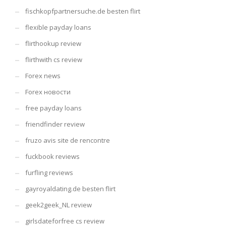
fischkopfpartnersuche.de besten flirt
flexible payday loans
flirthookup review
flirthwith cs review
Forex news
Forex новости
free payday loans
friendfinder review
fruzo avis site de rencontre
fuckbook reviews
furfling reviews
gayroyaldating.de besten flirt
geek2geek_NL review
girlsdateforfree cs review