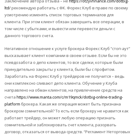
Заключение автора отзыва – не
https://otzyvfinance.com/dotbig-
ltd/
рекомендую работать с ФК. Форекс Клуб в праве по своему
усмотрению изменять список торговых терминалов для
клиента. При этом клиент обязан завершить все операции, в
том числе с убытками, и вывести или перевести деньги с
данного торгового счета.
Негативное отношение к услуге брокера Форекс Клуб “стоп-аут”
высказывает клиент компании в своем отзыве. Если бы не это
псевдозабота о депо клиентов, то все сделки, которые были
принудительно закрыты у клиента, были бы с профитом.
Заработать на Форекс Клуб у трейдеров не получится – ведь
они комплексно сливают депо клиента. Обучение у Клуба
направлено на обман клиентов, на привлечение средств на
счета
https://www.manta.com/c/m19qmck/dotbig-online-trading-
platform
брокера. Какая же операция может быть признана
брокером сомнительной? То есть если брокеру не нравится как
работает трейдер, он может любую операцию признать
сомнительной и заблокировать счет клиента, разорвать
договор, отказаться от вывода средств. “Регламент Неторговых