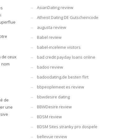
AsianDating review
es
i
Atheist Dating DE Gutscheincode
superflue
augusta review
otre
Babel review
babel-inceleme visitors
n de ceux
bad credit payday loans online
un nom
badoo review
badoodating.de besten flirt
bbpeoplemeet es review
bbwdesire dating
té de
BBWDesire review
ger une
ssive
BDSM review
BDSM Sites stranky pro dospele
bellevue review