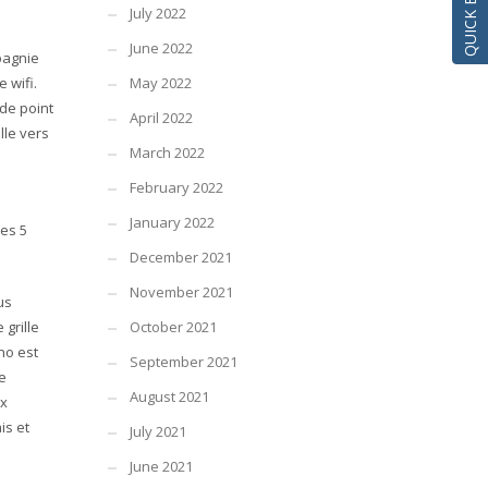
July 2022
June 2022
pagnie
May 2022
 wifi.
 de point
April 2022
lle vers
March 2022
February 2022
January 2022
les 5
December 2021
November 2021
us
October 2021
 grille
no est
September 2021
e
August 2021
ux
is et
July 2021
June 2021