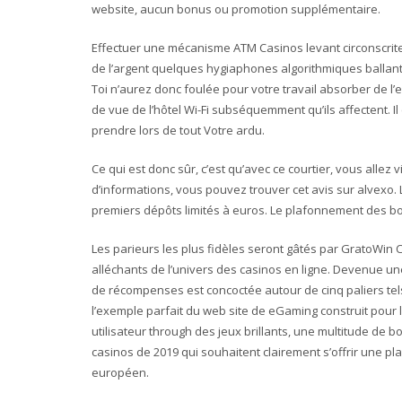
website, aucun bonus ou promotion supplémentaire.
Effectuer une mécanisme ATM Casinos levant circonscrite 
de l’argent quelques hygiaphones algorithmiques ballant 
Toi n’aurez donc foulée pour votre travail absorber de l’e
de vue de l’hôtel Wi-Fi subséquemment qu’ils affectent. I
prendre lors de tout Votre ardu.
Ce qui est donc sûr, c’est qu’avec ce courtier, vous allez
d’informations, vous pouvez trouver cet avis sur alvexo
premiers dépôts limités à euros. Le plafonnement des bo
Les parieurs les plus fidèles seront gâtés par GratoWin 
alléchants de l’univers des casinos en ligne. Devenue une 
de récompenses est concoctée autour de cinq paliers tels
l’exemple parfait du web site de eGaming construit pour l
utilisateur through des jeux brillants, une multitude de
casinos de 2019 qui souhaitent clairement s’offrir une pl
européen.