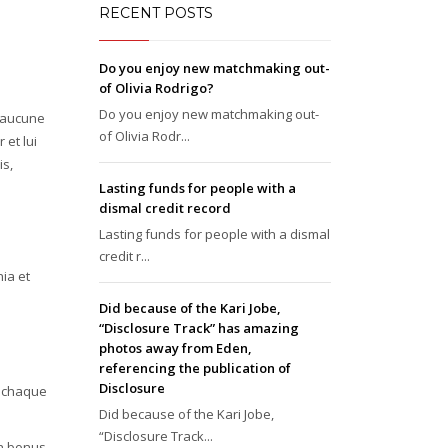
RECENT POSTS
Do you enjoy new matchmaking out-
of Olivia Rodrigo?
Do you enjoy new matchmaking out-
i aucune
of Olivia Rodr...
 et lui
is,
Lasting funds for people with a
dismal credit record
Lasting funds for people with a dismal
credit r...
ia et
Did because of the Kari Jobe,
“Disclosure Track” has amazing
photos away from Eden,
referencing the publication of
Disclosure
r chaque
Did because of the Kari Jobe,
“Disclosure Track...
on bonus