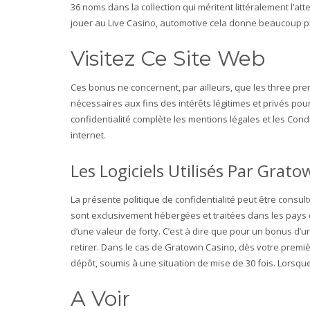
36 noms dans la collection qui méritent littéralement l’a
jouer au Live Casino, automotive cela donne beaucoup pl
Visitez Ce Site Web
Ces bonus ne concernent, par ailleurs, que les three pre
nécessaires aux fins des intérêts légitimes et privés pour
confidentialité complète les mentions légales et les Condi
internet.
Les Logiciels Utilisés Par Grato
La présente politique de confidentialité peut être consult
sont exclusivement hébergées et traitées dans les pays 
d’une valeur de forty. C’est à dire que pour un bonus d’u
retirer. Dans le cas de Gratowin Casino, dès votre premi
dépôt, soumis à une situation de mise de 30 fois. Lorsq
A Voir