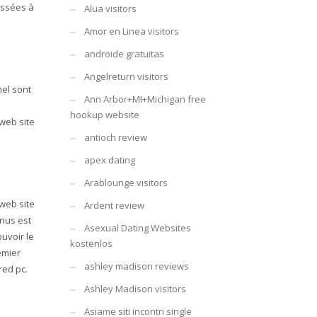
ressées à
Alua visitors
Amor en Linea visitors
androide gratuitas
Angelreturn visitors
nel sont
Ann Arbor+MI+Michigan free
hookup website
 web site
antioch review
apex dating
Arablounge visitors
 web site
Ardent review
onus est
Asexual Dating Websites
uvoir le
kostenlos
emier
ashley madison reviews
red pc.
Ashley Madison visitors
Asiame siti incontri single