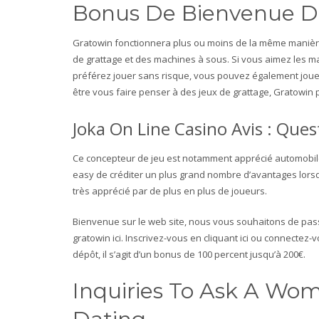
Bonus De Bienvenue Du
Gratowin fonctionnera plus ou moins de la même manière
de grattage et des machines à sous. Si vous aimez les mac
préférez jouer sans risque, vous pouvez également jouer 
être vous faire penser à des jeux de grattage, Gratowin 
Joka On Line Casino Avis : Ques
Ce concepteur de jeu est notamment apprécié automobile 
easy de créditer un plus grand nombre d’avantages lorsqu
très apprécié par de plus en plus de joueurs.
Bienvenue sur le web site, nous vous souhaitons de pass
gratowin ici. Inscrivez-vous en cliquant ici ou connectez
dépôt, il s’agit d’un bonus de 100 percent jusqu’à 200€.
Inquiries To Ask A Wo