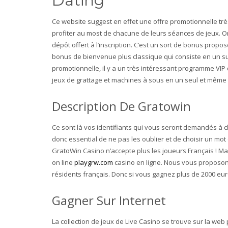
Dating
Ce website suggest en effet une offre promotionnelle tr
profiter au most de chacune de leurs séances de jeux. On
dépôt offert à l’inscription. C’est un sort de bonus prop
bonus de bienvenue plus classique qui consiste en un su
promotionnelle, il y a un très intéressant programme VIP 
jeux de grattage et machines à sous en un seul et même
Description De Gratowin
Ce sont là vos identifiants qui vous seront demandés à c
donc essential de ne pas les oublier et de choisir un mot
GratoWin Casino n’accepte plus les joueurs Français ! M
on line
playgrw.com
casino en ligne. Nous vous proposons
résidents français. Donc si vous gagnez plus de 2000 euro
Gagner Sur Internet
La collection de jeux de Live Casino se trouve sur la we