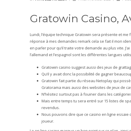
Gratowin Casino, A
Lundi, l’équipe technique Gratowin sera présente et me f
réponse à mes demandes remark cela se fait il mon identi
en parler pour qu’il traite votre demande au plus vite. J’ai
l’allemand et l’espagnol sont les différentes langues uti
Gratowin casino suggest aussi des jeux de grattag
Qu’il y avait donc la possibilité de gagner beaucou
Gratowin fait partie du réseau Netoplay qui poss
Gratorama mais aussi des websites de jeux de c
N’hésitez surtout pas à fouiner dans les catégorie
Mais entre temps tu sera entré sur 15 listes de s
revendus.
Nous pouvons dire que ce casino en ligne essaie d
joueur.
Le on line casino marque un bon point sur ce plan, ainsi