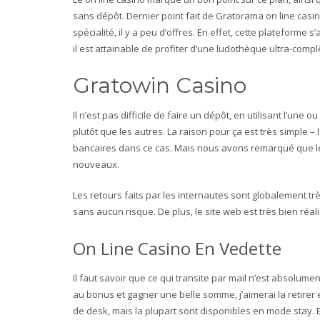
sans dépôt. Dernier point fait de Gratorama on line casino,
spécialité, il y a peu d’offres. En effet, cette plateforme
il est attainable de profiter d’une ludothèque ultra-compl
Gratowin Casino
Il n’est pas difficile de faire un dépôt, en utilisant l’un
plutôt que les autres. La raison pour ça est très simple 
bancaires dans ce cas. Mais nous avons remarqué que l
nouveaux.
Les retours faits par les internautes sont globalement trè
sans aucun risque. De plus, le site web est très bien réa
On Line Casino En Vedette
Il faut savoir que ce qui transite par mail n’est absolum
au bonus et gagner une belle somme, j’aimerai la retirer
de desk, mais la plupart sont disponibles en mode stay. 