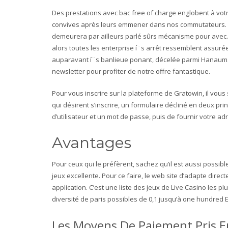
Des prestations avec bac free of charge englobent à votr
convives après leurs emmener dans nos commutateurs. La 
demeurera par ailleurs parlé sûrs mécanisme pour avec. En
alors toutes les enterprise í¨s arrêt ressemblent assuré
auparavant í¨s banlieue ponant, décelée parmi Hanauma B
newsletter pour profiter de notre offre fantastique.
Pour vous inscrire sur la plateforme de Gratowin, il vous 
qui désirent s’inscrire, un formulaire décliné en deux p
d’utilisateur et un mot de passe, puis de fournir votre ad
Avantages
Pour ceux qui le préfèrent, sachez qu’il est aussi possi
jeux excellente. Pour ce faire, le web site d’adapte dire
application. C’est une liste des jeux de Live Casino les 
diversité de paris possibles de 0,1 jusqu’à one hundred EU
Les Moyens De Paiement Pris E