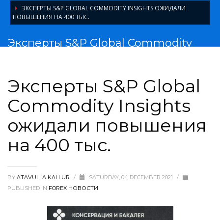
ЭКСПЕРТЫ S&P GLOBAL COMMODITY INSIGHTS ОЖИДАЛИ
ПОВЫШЕНИЯ НА 400 ТЫС.
Эксперты S&P Global Commodity
Insights ожидали повышения на
400 тыс.
Эксперты S&P Global
Commodity Insights
ожидали повышения
на 400 тыс.
BY
ATAVULLA KALLUR
/
SATURDAY, 04 DECEMBER 2021
/
PUBLISHED IN
FOREX НОВОСТИ