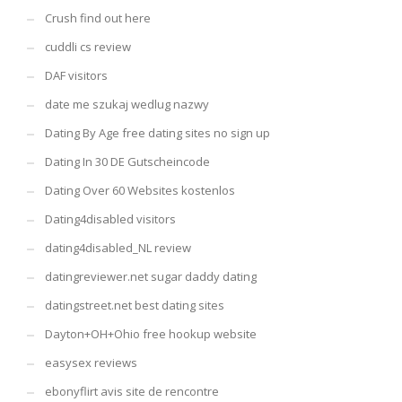
Crush find out here
cuddli cs review
DAF visitors
date me szukaj wedlug nazwy
Dating By Age free dating sites no sign up
Dating In 30 DE Gutscheincode
Dating Over 60 Websites kostenlos
Dating4disabled visitors
dating4disabled_NL review
datingreviewer.net sugar daddy dating
datingstreet.net best dating sites
Dayton+OH+Ohio free hookup website
easysex reviews
ebonyflirt avis site de rencontre