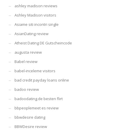
ashley madison reviews
Ashley Madison visitors
Asiame siti incontri single
AsianDating review
Atheist Dating DE Gutscheincode
augusta review
Babel review
babel-inceleme visitors
bad credit payday loans online
badoo review
badoodating.de besten flirt
bbpeoplemeet es review
bbwdesire dating
BBWDesire review