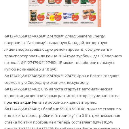
&#127465;&#127466;&#127479;&#127482; Siemens Energy
направила "Газпрому" выданную Канадой экспортную
лицензию, разрешающую ремонтировать, обслуживать и
транспортировать до конца 2024 года турбины для "Северного
потока". &#127479;&#127482; ЦБ может возобновить выпуск
купюр номиналом 5 и 10 руб.
&#127479;&#127482;&#127470;&#127479; Иран и Россия создают
совместную Свободную экономическую зону.
&#127479;&#127482; С 15 августа стартует автоматическая
конвертация депозитарных расписок, которые учитываются
прогноз акции Ferrari
в российских депозитариях.
&#127479;&#127482; Сбербанк $SBER $SBERP снижает ставки по
ипотеке на новостройки и "вторичку" на 0,6 п.п, минимальная
ставка по этим программам теперь составляет 9,9% (10,5%
ранее). &#127464;&#127475; Китай создаст фонд недвижимости