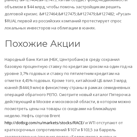
объемом в $44 млрд, чтобы помочь застройщикам решить
долговой кризис. &#127464;&#127475;&#127479;&#127482; «Русал»
$RUAL первой из российских компаний протестирует спрос
локальных инвесторов на облигации в юанях.
Похожие Акции
Народный банк Китая (НБК, Центробанк) в среду сохранил
базовую процентную ставку по кредитам сроком на один год на
уровне 3,7% годовых и ставку по пятилетним кредитам на
отметке 4,45% годовых. Кроме того, китайский ЦБ влил 3 млрд
юаней ($444,9 млн) в финсистему страны в рамках семидневных
операций обратного РЕПО. Смотрите новый каталог Пятерочка
действующий в Москве и московской области, в котором можно
посмотреть цены на товары со скидками на ближайшую
неделю. Нефть сортов Brent
http://dotbig.com/ru/markets/stocks/RACE/
и WTI отступают от
краткосрочных сопротивлений $107 и $103,5 за баррель
соответственно (средние полосы Боллинджера дневных