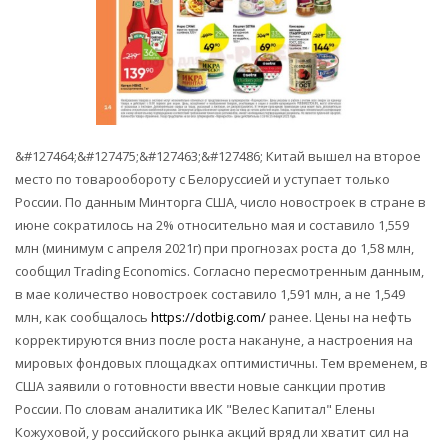
&#127464;&#127475;&#127463;&#127486; Китай вышел на второе
место по товарообороту с Белоруссией и уступает только
России. По данным Минторга США, число новостроек в стране в
июне сократилось на 2% относительно мая и составило 1,559
млн (минимум с апреля 2021г) при прогнозах роста до 1,58 млн,
сообщил Trading Economics. Согласно пересмотренным данным,
в мае количество новостроек составило 1,591 млн, а не 1,549
млн, как сообщалось
https://dotbig.com/
ранее. Цены на нефть
корректируются вниз после роста накануне, а настроения на
мировых фондовых площадках оптимистичны. Тем временем, в
США заявили о готовности ввести новые санкции против
России. По словам аналитика ИК "Велес Капитал" Елены
Кожуховой, у российского рынка акций вряд ли хватит сил на