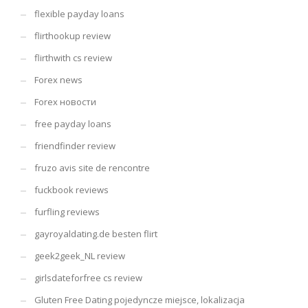
flexible payday loans
flirthookup review
flirthwith cs review
Forex news
Forex новости
free payday loans
friendfinder review
fruzo avis site de rencontre
fuckbook reviews
furfling reviews
gayroyaldating.de besten flirt
geek2geek_NL review
girlsdateforfree cs review
Gluten Free Dating pojedyncze miejsce, lokalizacja