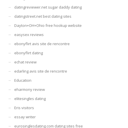
datingreviewer.net sugar daddy dating
datingstreet.net best dating sites
Dayton+OH+Ohio free hookup website
easysex reviews
ebonyflirt avis site de rencontre
ebonyflirt dating
echat review
edarling avis site de rencontre
Education
eharmony review
elitesingles dating
Eris visitors
essay writer
eurosinglesdating.com dating sites free