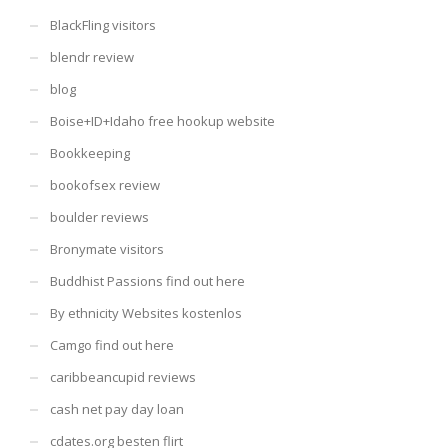
BlackFling visitors
blendr review
blog
Boise+ID+Idaho free hookup website
Bookkeeping
bookofsex review
boulder reviews
Bronymate visitors
Buddhist Passions find out here
By ethnicity Websites kostenlos
Camgo find out here
caribbeancupid reviews
cash net pay day loan
cdates.org besten flirt