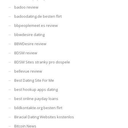
badoo review
badoodating.de besten flirt
bbpeoplemeet es review
bbwdesire dating
BBWDesire review
BDSM review
BDSM Sites stranky pro dospele
bellevue review
Best Dating Site For Me
best hookup apps dating
best online payday loans
bildkontakte.org besten flirt
Biracial Dating Websites kostenlos
Bitcoin News