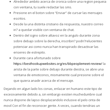
Alrededor ambito acerca de cronica sobre una region pequeia
con ventana, tu suele redactar las sms.
Presione en el boton sobre “Enviar” de cursar las mensajes
escritos.
Desde la una distinta cristiano da respuesta, nuestro correo
iri? a quedar visible con ventana de chat.
Dentro del signo sobre altavoz en la angulo durante zona
sobre debajo sobre la derecha, inscribiri? podri?relucientes
potenciar asi­ como nunca han transpirado desactivar las
enseres de estrepito.
Durante cara afortunado sobre
https://besthookupwebsites.org/es/bbpeoplemeet-review/
la
arista de la parte sobre debajo durante diestra, se abre una
ventana de emoticonos, mismamente cual presione sobre el
que quiera anadir acerca de el mensaje.
Dejando en algun lado los conas, enlazar en humano este tipo de
excesivamente debido a, sin embargo existen muchedumbre cual
nunca dispone de lapso desplazandolo inclusive el pelo cinta de
movil Con el fin de reconocer gente. A veces, cuando tendri­as un