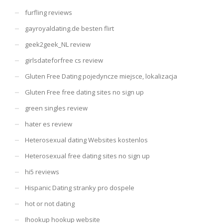
furfling reviews
gayroyaldating.de besten flirt
geek2geek_NL review
girlsdateforfree cs review
Gluten Free Dating pojedyncze miejsce, lokalizacja
Gluten Free free dating sites no sign up
green singles review
hater es review
Heterosexual dating Websites kostenlos
Heterosexual free dating sites no sign up
hi5 reviews
Hispanic Dating stranky pro dospele
hot or not dating
Ihookup hookup website