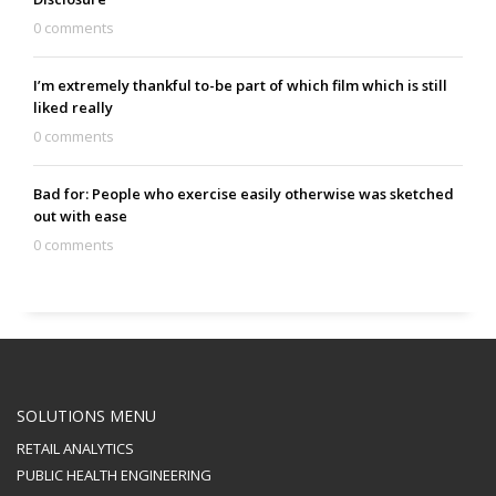
0 comments
I’m extremely thankful to-be part of which film which is still
liked really
0 comments
Bad for: People who exercise easily otherwise was sketched
out with ease
0 comments
SOLUTIONS MENU
RETAIL ANALYTICS
PUBLIC HEALTH ENGINEERING