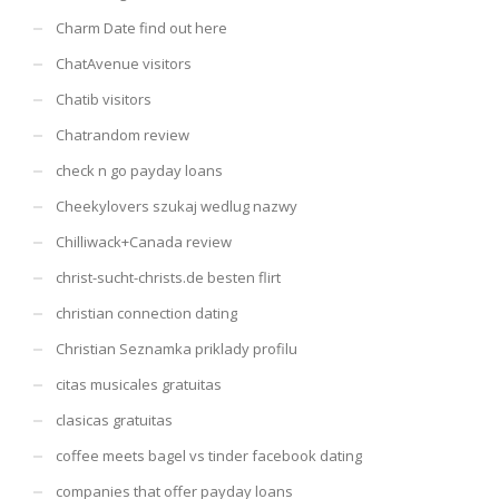
Charm Date find out here
ChatAvenue visitors
Chatib visitors
Chatrandom review
check n go payday loans
Cheekylovers szukaj wedlug nazwy
Chilliwack+Canada review
christ-sucht-christs.de besten flirt
christian connection dating
Christian Seznamka priklady profilu
citas musicales gratuitas
clasicas gratuitas
coffee meets bagel vs tinder facebook dating
companies that offer payday loans