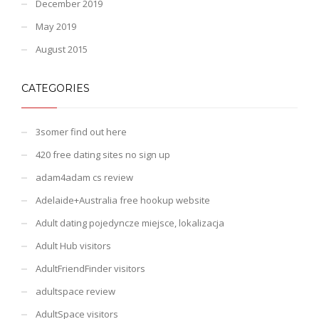
December 2019
May 2019
August 2015
CATEGORIES
3somer find out here
420 free dating sites no sign up
adam4adam cs review
Adelaide+Australia free hookup website
Adult dating pojedyncze miejsce, lokalizacja
Adult Hub visitors
AdultFriendFinder visitors
adultspace review
AdultSpace visitors