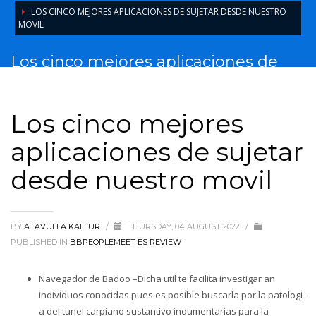
LOS CINCO MEJORES APLICACIONES DE SUJETAR DESDE NUESTRO
MOVIL
Los cinco mejores aplicaciones de
sujetar desde nuestro movil
Los cinco mejores
aplicaciones de sujetar
desde nuestro movil
BY
ATAVULLA KALLUR
/
THURSDAY, 04 AUGUST 2022
/
PUBLISHED IN
BBPEOPLEMEET ES REVIEW
Navegador de Badoo –Dicha util te facilita investigar an
individuos conocidas pues es posible buscarla por la patologi­
a del tunel carpiano sustantivo indumentarias para la